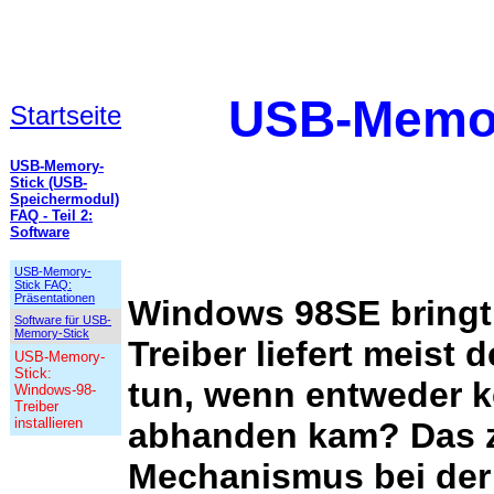
USB-Memor
Startseite
USB-Memory-
Stick (USB-
Speichermodul)
FAQ - Teil 2:
Software
USB-Memory-
Stick FAQ:
Präsentationen
Windows 98SE bringt 
Software für USB-
Memory-Stick
Treiber liefert meist
USB-Memory-
Stick:
tun, wenn entweder k
Windows-98-
Treiber
installieren
abhanden kam? Das ze
Mechanismus bei der T