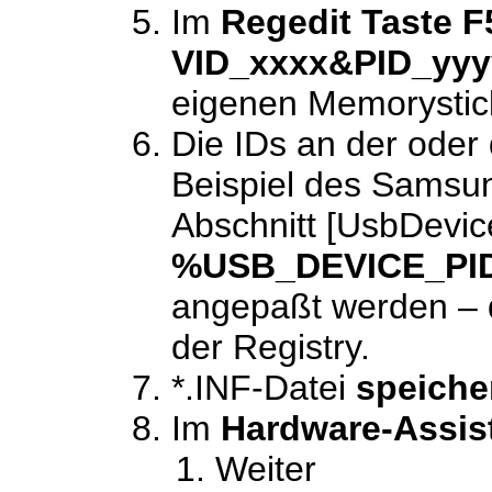
Im
Regedit Taste F
VID_xxxx&PID_yyy
eigenen Memorystic
Die IDs an der oder 
Beispiel des Samsu
Abschnitt [UsbDevic
%USB_DEVICE_PID
angepaßt werden – d
der Registry.
*.INF-Datei
speiche
Im
Hardware-Assis
Weiter